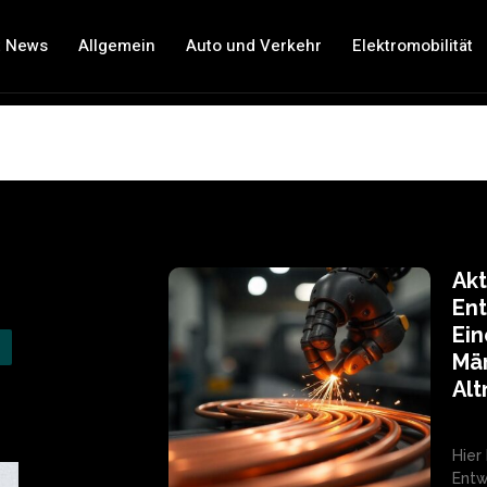
t News
Allgemein
Auto und Verkehr
Elektromobilität
Akt
Ent
Ei
Mär
Alt
Hier
Entw