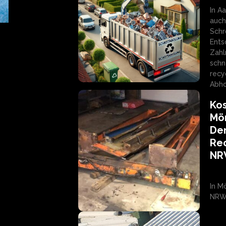
In A
auch
Schr
Ents
Zahl
schn
recy
Abho
Kos
Mö
Dem
Rec
N
In M
NRW 