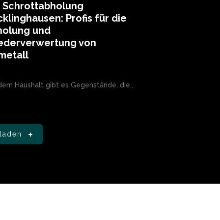
e Schrottabholung
klinghausen: Profis für die
holung und
ederverwertung von
metall
edem Haushalt gibt es Gegenstände, die...
laden