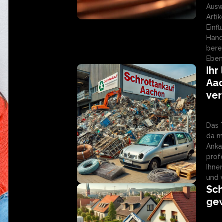
Ausw
Arti
Einf
Hand
bere
Eben
Ihr
Aac
ve
Das 
da m
Anka
prof
Ihne
und 
Sch
gew