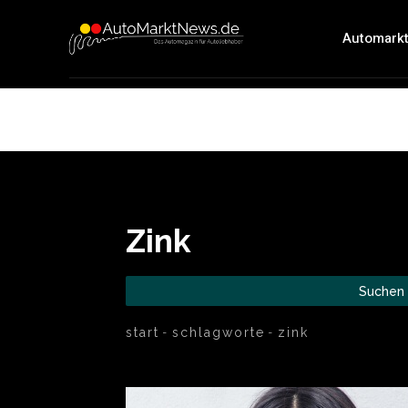
Automark
Zink
Suchen
start
schlagworte
zink