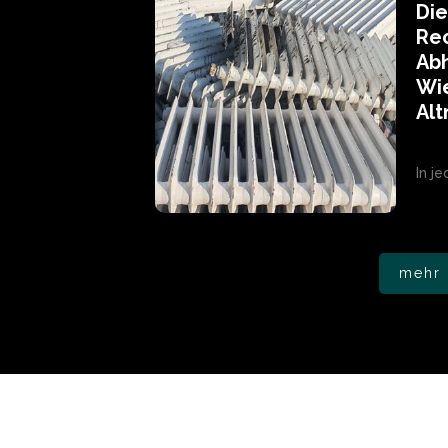
Di
Rec
Ab
Wi
Alt
In j
mehr 