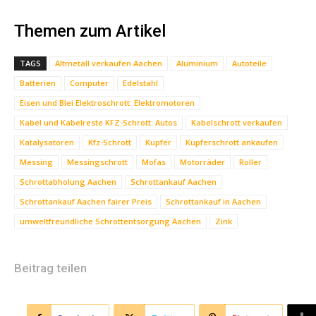
Themen zum Artikel
TAGS
Altmetall verkaufen Aachen
Aluminium
Autoteile
Batterien
Computer
Edelstahl
Eisen und Blei Elektroschrott: Elektromotoren
Kabel und Kabelreste KFZ-Schrott: Autos
Kabelschrott verkaufen
Katalysatoren
Kfz-Schrott
Kupfer
Kupferschrott ankaufen
Messing
Messingschrott
Mofas
Motorräder
Roller
Schrottabholung Aachen
Schrottankauf Aachen
Schrottankauf Aachen fairer Preis
Schrottankauf in Aachen
umweltfreundliche Schrottentsorgung Aachen
Zink
Beitrag teilen