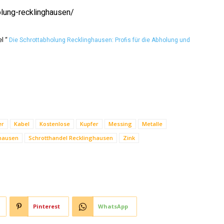
lung-recklinghausen/
el “
Die Schrottabholung Recklinghausen: Profis für die Abholung und
er
Kabel
Kostenlose
Kupfer
Messing
Metalle
ghausen
Schrotthandel Recklinghausen
Zink
Pinterest
WhatsApp