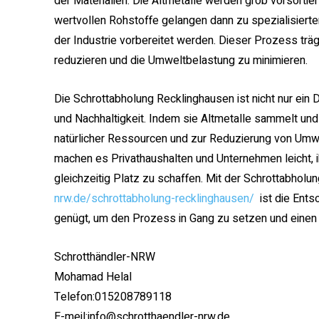
der Materialien. Die Altmetalle werden grob vorsortier
wertvollen Rohstoffe gelangen dann zu spezialisierte
der Industrie vorbereitet werden. Dieser Prozess trä
reduzieren und die Umweltbelastung zu minimieren.
Die Schrottabholung Recklinghausen ist nicht nur ein 
und Nachhaltigkeit. Indem sie Altmetalle sammelt und 
natürlicher Ressourcen und zur Reduzierung von Umw
machen es Privathaushalten und Unternehmen leicht, 
gleichzeitig Platz zu schaffen. Mit der Schrottabhol
nrw.de/schrottabholung-recklinghausen/
ist die Entso
genügt, um den Prozess in Gang zu setzen und einen we
Schrotthändler-NRW
Mohamad Helal
Telefon:015208789118
E-meil:info@schrotthaendler-nrw.de