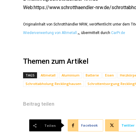
Web:https://www.schrotthaendler-nrw.de/schrottabho
Originalinhalt von Schrotthändler NRW, veröffentlicht unter dem Tit
Wiederverwertung von Altmetall
„, übermittelt durch
CarPr.de
Themen zum Artikel
TAGS
Altmetall
Aluminium
Batterie
Eisen
Heizkörp
Schrottabholung Recklinghausen
Schrottentsorgung Recklin
Beitrag teilen
Facebook
Twitter
Teilen