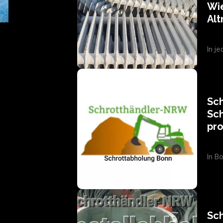
Wi
Alt
In j
Sch
Sch
pro
In B
Sch