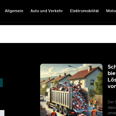
Allgemein
Auto und Verkehr
Elektromobilität
Moto
Sch
bie
Lös
von
Der 
dass
umwe