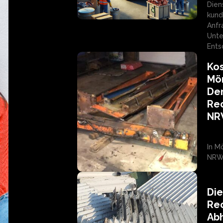
Dien
kund
Anfr
Unte
Ents
Kos
Mö
Dem
Rec
N
In M
NRW 
Di
Rec
Ab