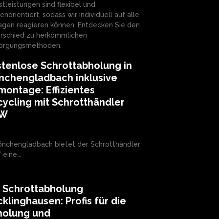
stleistungen sind flexibel und
enorientiert, sodass wir individuell auf alle
agen reagieren können. Entdecken Sie den
rschied zu herkömmlichen
orgungsmethoden.
tenlose Schrottabholung in
nchengladbach inklusive
ontage: Effizientes
ycling mit Schrotthändler
RW
önchengladbach bietet der Schrotthändler
eine...
e Schrottabholung
klinghausen: Profis für die
holung und