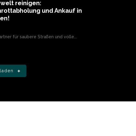
elt reinigen:
rottabholung und Ankauf in
en!
Partner für saubere Straßen und volle...
laden