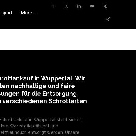
rsport
More
rottankauf in Wuppertal: Wir
ten nachhaltige und faire
ungen für die Entsorgung
 verschiedenen Schrottarten
Schrottankauf in Wuppertal stellt sicher,
 Ihre Wertstoffe effizient und
ltfreundlich entsorgt werden. Unsere