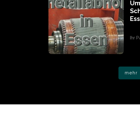
Umw
Sch
Ess
Ihr 
mehr 