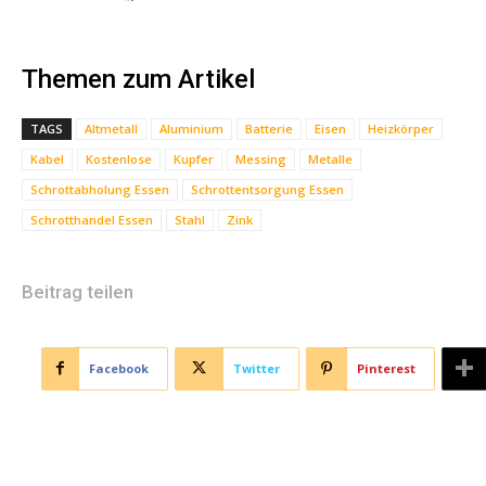
Themen zum Artikel
TAGS
Altmetall
Aluminium
Batterie
Eisen
Heizkörper
Kabel
Kostenlose
Kupfer
Messing
Metalle
Schrottabholung Essen
Schrottentsorgung Essen
Schrotthandel Essen
Stahl
Zink
Beitrag teilen
Facebook
Twitter
Pinterest