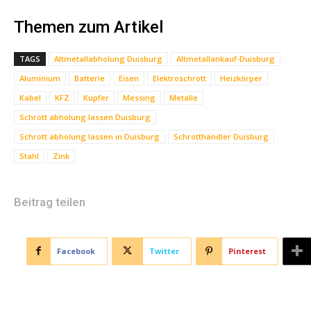
Themen zum Artikel
TAGS
Altmetallabholung Duisburg
Altmetallankauf-Duisburg
Aluminium
Batterie
Eisen
Elektroschrott
Heizkörper
Kabel
KFZ
Kupfer
Messing
Metalle
Schrott abholung lassen Duisburg
Schrott abholung lassen in Duisburg
Schrotthändler Duisburg
Stahl
Zink
Beitrag teilen
Facebook
Twitter
Pinterest