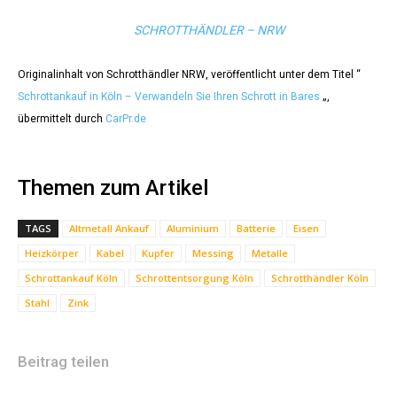
SCHROTTHÄNDLER – NRW
Originalinhalt von Schrotthändler NRW, veröffentlicht unter dem Titel “
Schrottankauf in Köln – Verwandeln Sie Ihren Schrott in Bares
„,
übermittelt durch
CarPr.de
Themen zum Artikel
TAGS
Altmetall Ankauf
Aluminium
Batterie
Eisen
Heizkörper
Kabel
Kupfer
Messing
Metalle
Schrottankauf Köln
Schrottentsorgung Köln
Schrotthändler Köln
Stahl
Zink
Beitrag teilen