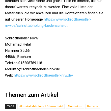
befinden sich viele kleine und große Teile im Inneren, die nur
darauf warten, recycelt zu werden. Eine volle Liste der
Materialien, die wir ankaufen und die Kontaktdaten finden sie
auf unserer Homepage
https://www.schrotthaendler-
nrw.de/schrottabholung-luedenscheid
.
Schrotthändler NRW
Mohamad Helal
Hammer Str,66
44866_Bochum
Telefon:015208789118
Meil:info@schrotthaendler-nrw.de
Web:
https://www.schrotthaendler-nrw.de/
Themen zum Artikel
TAGS
Altmetallabholung Lüdenscheid
Aluminium
Batterie