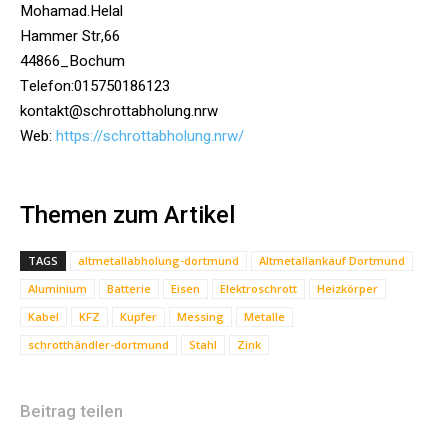
Mohamad.Helal
Hammer Str,66
44866_Bochum
Telefon:015750186123
kontakt@schrottabholung.nrw
Web:
https://schrottabholung.nrw/
Themen zum Artikel
TAGS
altmetallabholung-dortmund
Altmetallankauf Dortmund
Aluminium
Batterie
Eisen
Elektroschrott
Heizkörper
Kabel
KFZ
Kupfer
Messing
Metalle
schrotthändler-dortmund
Stahl
Zink
Beitrag teilen