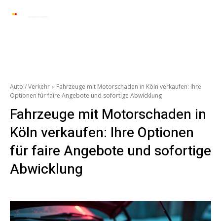
Automarkt News
Allgemein
Auto und 
Auto / Verkehr
Fahrzeuge mit Motorschaden in Köln verkaufen: Ihre
Optionen für faire Angebote und sofortige Abwicklung
Fahrzeuge mit Motorschaden in
Köln verkaufen: Ihre Optionen
für faire Angebote und sofortige
Abwicklung