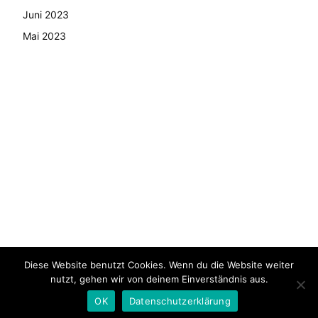
Juni 2023
Mai 2023
Diese Website benutzt Cookies. Wenn du die Website weiter
© Copyright - 2024 AutoMarktNews.de
nutzt, gehen wir von deinem Einverständnis aus.
AGB
Datenschutzerklärung
FAQ
Kontakt
Impressum
OK
Datenschutzerklärung
Pressemitteilung veröffentlichen
News Archiv