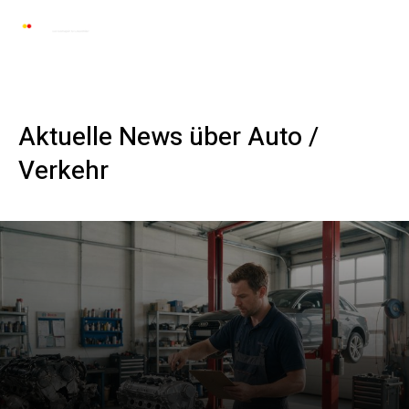
Automarkt News
Allgemein
Auto und 
Aktuelle News über
Auto /
Verkehr