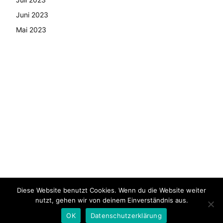
Juni 2023
Mai 2023
Diese Website benutzt Cookies. Wenn du die Website weiter
© Copyright - 2024 AutoMarktNews.de
nutzt, gehen wir von deinem Einverständnis aus.
AGB
Datenschutzerklärung
FAQ
Kontakt
Impressum
OK
Datenschutzerklärung
Pressemitteilung veröffentlichen
News Archiv