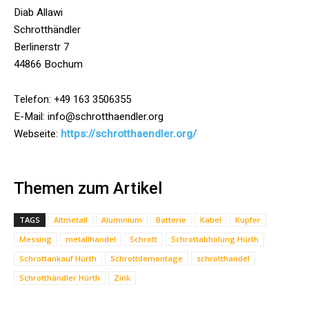
Diab Allawi
Schrotthändler
Berlinerstr 7
44866 Bochum
Telefon: +49 163 3506355
E-Mail: info@schrotthaendler.org
Webseite:
https://schrotthaendler.org/
Themen zum Artikel
TAGS
Altmetall
Aluminium
Batterie
Kabel
Kupfer
Messing
metallhandel
Schrott
Schrottabholung Hürth
Schrottankauf Hürth
Schrottdemontage
schrotthandel
Schrotthändler Hürth
Zink