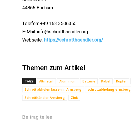
44866 Bochum
Telefon: +49 163 3506355
E-Mail: info@schrotthaendler.org
Webseite:
https://schrotthaendler.org/
Themen zum Artikel
TAGS
Altmetall
Aluminium
Batterie
Kabel
Kupfer
Schrott abholen lassen in Arnsberg
schrottabholung-arnsberg
Schrotthändler Arnsberg
Zink
Beitrag teilen