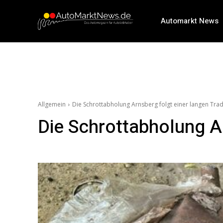
Automarkt News
Allgemein
Die Schrottabholung Arnsberg folgt einer langen Trad
Die Schrottabholung Ar