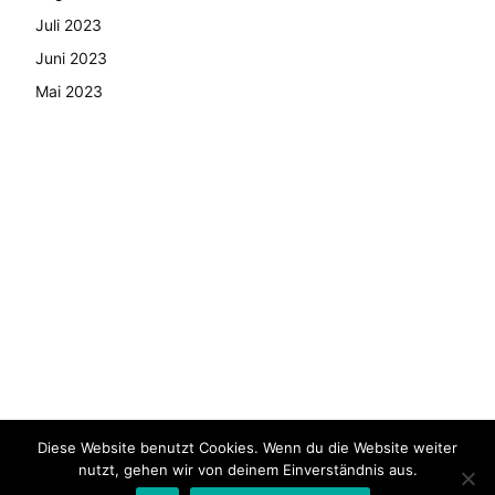
Juli 2023
Juni 2023
Mai 2023
Diese Website benutzt Cookies. Wenn du die Website weiter
© Copyright - 2024 AutoMarktNews.de
nutzt, gehen wir von deinem Einverständnis aus.
AGB
Datenschutzerklärung
FAQ
Kontakt
Impressum