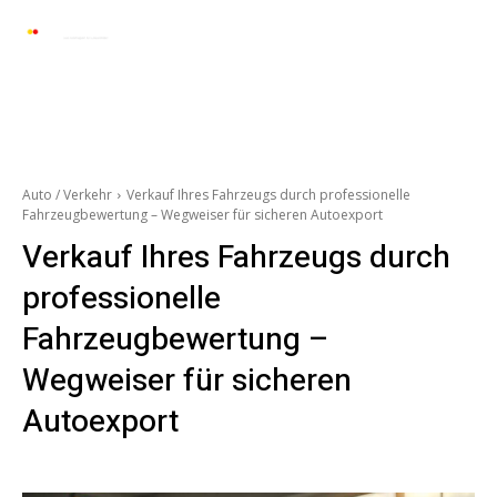
Automarkt News
Allgemein
Auto und 
Auto / Verkehr
Verkauf Ihres Fahrzeugs durch professionelle
Fahrzeugbewertung – Wegweiser für sicheren Autoexport
Verkauf Ihres Fahrzeugs durch
professionelle
Fahrzeugbewertung –
Wegweiser für sicheren
Autoexport