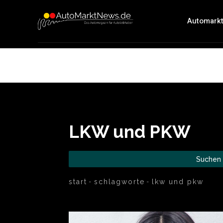
Automark
LKW und PKW
Suchen
start
schlagworte
lkw und pkw