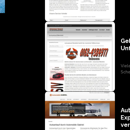
Ge
Un
Viel
Scher
Aut
Exp
ve