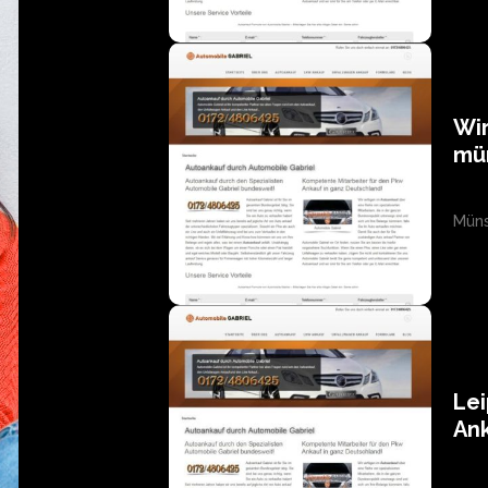
Wir
mü
Müns
Lei
An