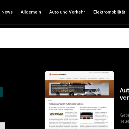
t News
Allgemein
Auto und Verkehr
Elektromobilität
Au
ve
Gebr
neue