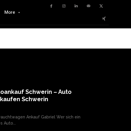
More
toankauf Schwerin – Auto
rkaufen Schwerin
auchtwagen Ankauf Gabriel Wer sich ein
s Auto...