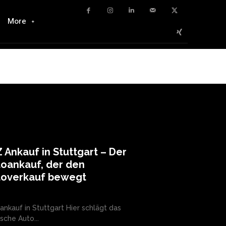
More
 Ankauf in Stuttgart – Der
oankauf, der den
toverkauf bewegt
ankauf in Stuttgart Hier schlägt das
sche Auto...