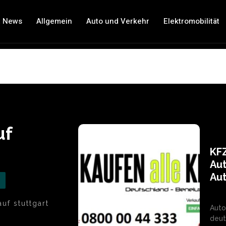
t News
Allgemein
Auto und Verkehr
Elektromobilität
uf
KFZ
Aut
Au
uf stuttgart
Auto
deut