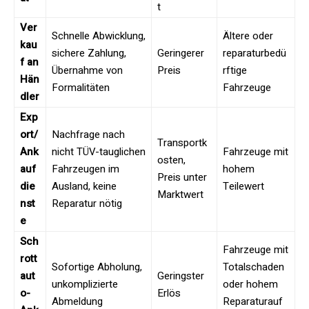
t
Ver
Schnelle Abwicklung,
Ältere oder
kau
sichere Zahlung,
Geringerer
reparaturbedü
f an
Übernahme von
Preis
rftige
Hän
Formalitäten
Fahrzeuge
dler
Exp
ort/
Nachfrage nach
Transportk
Ank
nicht TÜV-tauglichen
Fahrzeuge mit
osten,
auf
Fahrzeugen im
hohem
Preis unter
die
Ausland, keine
Teilewert
Marktwert
nst
Reparatur nötig
e
Sch
Fahrzeuge mit
rott
Sofortige Abholung,
Totalschaden
aut
Geringster
unkomplizierte
oder hohem
o-
Erlös
Abmeldung
Reparaturauf