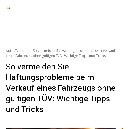
Automarkt News
Allgemein
Auto und 
Auto / Verkehr
So vermeiden Sie Haftungsprobleme beim Verkauf
eines Fahrzeugs ohne gültigen TÜV: Wichtige Tipps und Tricks
So vermeiden Sie
Haftungsprobleme beim
Verkauf eines Fahrzeugs ohne
gültigen TÜV: Wichtige Tipps
und Tricks