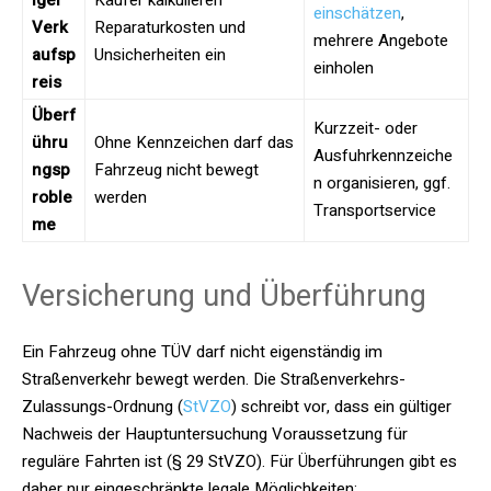
iger
Käufer kalkulieren
einschätzen
,
Verk
Reparaturkosten und
mehrere Angebote
aufsp
Unsicherheiten ein
einholen
reis
Überf
Kurzzeit- oder
ühru
Ohne Kennzeichen darf das
Ausfuhrkennzeiche
ngsp
Fahrzeug nicht bewegt
n organisieren, ggf.
roble
werden
Transportservice
me
Versicherung und Überführung
Ein Fahrzeug ohne TÜV darf nicht eigenständig im
Straßenverkehr bewegt werden. Die Straßenverkehrs-
Zulassungs-Ordnung (
StVZO
) schreibt vor, dass ein gültiger
Nachweis der Hauptuntersuchung Voraussetzung für
reguläre Fahrten ist (§ 29 StVZO). Für Überführungen gibt es
daher nur eingeschränkte legale Möglichkeiten: