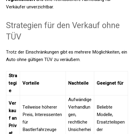
Verkäufer unverzichtbar.
Strategien für den Verkauf ohne
TÜV
Trotz der Einschränkungen gibt es mehrere Möglichkeiten, ein
Auto ohne gültigen TÜV zu veräußern.
Stra
tegi
Vorteile
Nachteile
Geeignet für
e
Aufwändige
Ver
Teilweise höherer
Verhandlun
Beliebte
kau
Preis, Interessenten
gen,
Modelle,
f an
für
rechtliche
Ersatzteilspen
Priv
Bastlerfahrzeuge
Unsicherhei
der
at