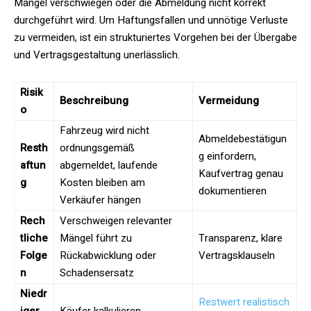
Mängel verschwiegen oder die Abmeldung nicht korrekt
durchgeführt wird. Um Haftungsfallen und unnötige Verluste
zu vermeiden, ist ein strukturiertes Vorgehen bei der Übergabe
und Vertragsgestaltung unerlässlich.
Risik
Beschreibung
Vermeidung
o
Fahrzeug wird nicht
Abmeldebestätigun
Resth
ordnungsgemäß
g einfordern,
aftun
abgemeldet, laufende
Kaufvertrag genau
g
Kosten bleiben am
dokumentieren
Verkäufer hängen
Rech
Verschweigen relevanter
tliche
Mängel führt zu
Transparenz, klare
Folge
Rückabwicklung oder
Vertragsklauseln
n
Schadensersatz
Niedr
Restwert realistisch