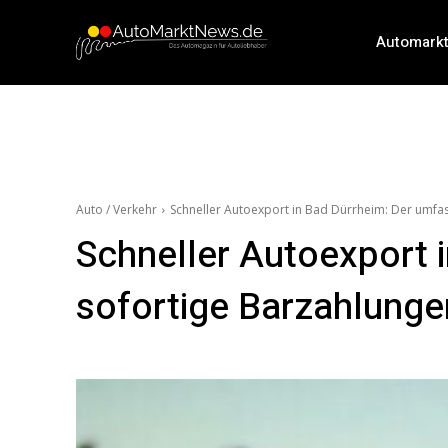
Automark
Auto / Verkehr
Schneller Autoexport in Bad Dürrheim: Der umfa
Schneller Autoexport 
sofortige Barzahlung