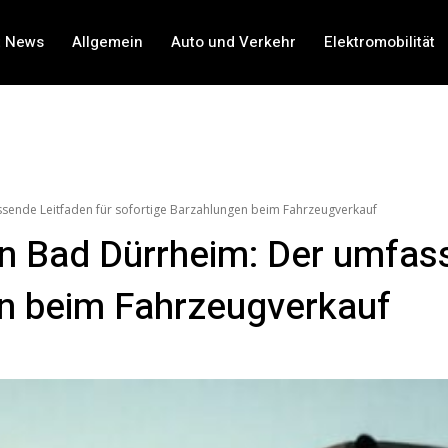
t News
Allgemein
Auto und Verkehr
Elektromobilität
ssende Leitfaden für sofortige Barzahlungen beim Fahrzeugverkauf
in Bad Dürrheim: Der umfas
en beim Fahrzeugverkauf