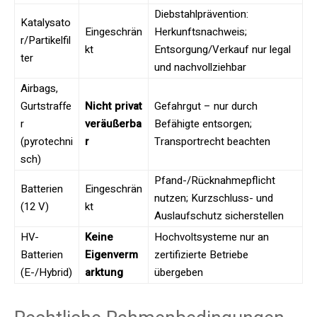
Diebstahlprävention:
Katalysato
Eingeschrän
Herkunftsnachweis;
r/Partikelfil
kt
Entsorgung/Verkauf nur legal
ter
und nachvollziehbar
Airbags,
Gurtstraffe
Nicht privat
Gefahrgut – nur durch
r
veräußerba
Befähigte entsorgen;
(pyrotechni
r
Transportrecht beachten
sch)
Pfand-/Rücknahmepflicht
Batterien
Eingeschrän
nutzen; Kurzschluss- und
(12 V)
kt
Auslaufschutz sicherstellen
HV-
Keine
Hochvoltsysteme nur an
Batterien
Eigenverm
zertifizierte Betriebe
(E-/Hybrid)
arktung
übergeben