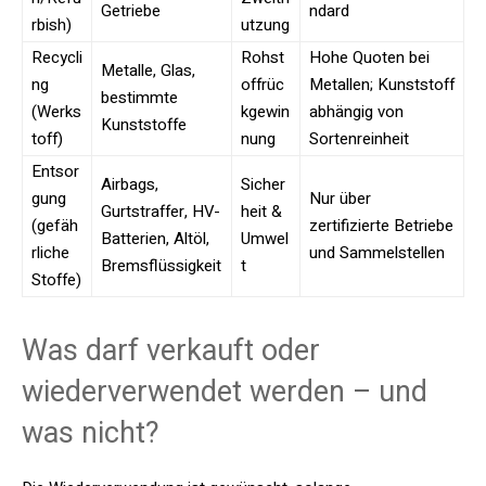
Getriebe
ndard
rbish)
utzung
Recycli
Rohst
Hohe Quoten bei
Metalle, Glas,
ng
offrüc
Metallen; Kunststoff
bestimmte
(Werks
kgewin
abhängig von
Kunststoffe
toff)
nung
Sortenreinheit
Entsor
Airbags,
Sicher
gung
Nur über
Gurtstraffer, HV-
heit &
(gefäh
zertifizierte Betriebe
Batterien, Altöl,
Umwel
rliche
und Sammelstellen
Bremsflüssigkeit
t
Stoffe)
Was darf verkauft oder
wiederverwendet werden – und
was nicht?