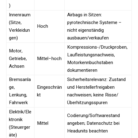
)
Innenraum
Airbags in Sitzen:
(Sitze,
pyrotechnische Systeme –
Hoch
Verkleidun
nicht eigenständig
gen)
ausbauen/verkaufen
Kompressions-/Druckproben,
Motor,
Laufleistungsnachweis,
Getriebe,
Mittel–hoch
Motorkennbuchstaben
Achsen
dokumentieren
Bremsanla
Sicherheitsrelevanz: Zustand
ge,
Eingeschrän
und Herstellerfreigaben
Lenkung,
kt
nachweisen; keine Risse/
Fahrwerk
Überhitzungsspuren
Elektrik/Ele
Codierung/Softwarestand
ktronik
Mittel
angeben; Datenschutz bei
(Steuerger
Headunits beachten
äte)