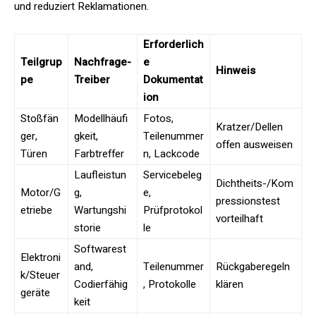
und reduziert Reklamationen.
Erforderlich
Teilgrup
Nachfrage-
e
Hinweis
pe
Treiber
Dokumentat
ion
Stoßfän
Modellhäufi
Fotos,
Kratzer/Dellen
ger,
gkeit,
Teilenummer
offen ausweisen
Türen
Farbtreffer
n, Lackcode
Laufleistun
Servicebeleg
Dichtheits-/Kom
Motor/G
g,
e,
pressionstest
etriebe
Wartungshi
Prüfprotokol
vorteilhaft
storie
le
Softwarest
Elektroni
and,
Teilenummer
Rückgaberegeln
k/Steuer
Codierfähig
, Protokolle
klären
geräte
keit