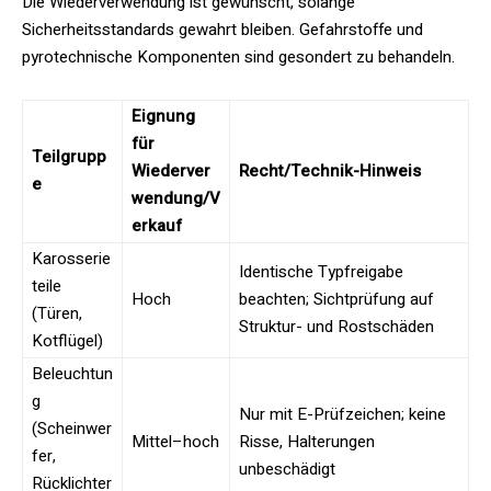
Die Wiederverwendung ist gewünscht, solange
Sicherheitsstandards gewahrt bleiben. Gefahrstoffe und
pyrotechnische Komponenten sind gesondert zu behandeln.
Eignung
für
Teilgrupp
Wiederver
Recht/Technik-Hinweis
e
wendung/V
erkauf
Karosserie
Identische Typfreigabe
teile
Hoch
beachten; Sichtprüfung auf
(Türen,
Struktur- und Rostschäden
Kotflügel)
Beleuchtun
g
Nur mit E-Prüfzeichen; keine
(Scheinwer
Mittel–hoch
Risse, Halterungen
fer,
unbeschädigt
Rücklichter