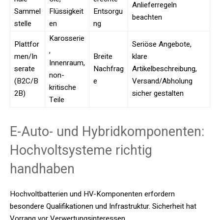
Anlieferregeln
Sammel
Flüssigkeit
Entsorgu
beachten
stelle
en
ng
Karosserie
Plattfor
Seriöse Angebote,
,
men/In
Breite
klare
Innenraum,
serate
Nachfrag
Artikelbeschreibung,
non-
(B2C/B
e
Versand/Abholung
kritische
2B)
sicher gestalten
Teile
E-Auto- und Hybridkomponenten:
Hochvoltsysteme richtig
handhaben
Hochvoltbatterien und HV-Komponenten erfordern
besondere Qualifikationen und Infrastruktur. Sicherheit hat
Vorrang vor Verwertungsinteressen.