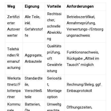
Weg
Eignung
Vorteile
Anforderungen
Rechtssi
Zertifizi
Alle Teile,
Betriebszertifikat,
cher,
erter
inkl.
Annahmeprüfung,
schnelle
Autover
Gefahrstof
Verwertungs-/Entsorg
Abwicklu
werter
fe
ungsnachweis
ng
Qualitäts
Teilehä
prüfung,
Funktionsnachweis,
ndler/R
Aggregate,
oft
Rückgabe „Altteil im
emanuf
Anbauteile
Gewährle
Tausch“ möglich
acturing
istung
Werksta
Standardte
Seriositä
ttnetz/F
ile,
t,
Rechnung/Beleg, ggf.
lottenpa
Verschleiß
Montage
Einbauprotokoll
rtner
teile
option
Kommu
Batterien,
Umweltg
Öffnungszeiten,
nale
Öle,
erechte