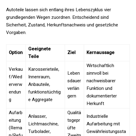
Autoteile lassen sich entlang ihres Lebenszyklus vier
grundlegenden Wegen zuordnen. Entscheidend sind
Sicherheit, Zustand, Herkunftsnachweis und gesetzliche
Vorgaben.
Geeignete
Option
Ziel
Kernaussage
Teile
Wirtschaftlich
Verkau
Karosserieteile,
Leben
sinnvoll bei
f/Wied
Innenraum,
sdauer
nachweisbarer
erverw
Anbauteile,
verlän
Funktion und
endun
funktionstüchtig
gern
dokumentierter
g
e Aggregate
Herkunft
Aufarb
Qualitä
Anlasser,
Industrielle
eitung
tsgepr
Lichtmaschine,
Aufarbeitung mit
(Rema
üfte
Turbolader,
Gewährleistungssta
n/Refu
Zweitn