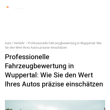
Automarkt News
Allgemein
Auto und 
Auto / Verkehr
Professionelle Fahrzeugbewertung in Wuppertal: Wie
Sie den Wert Ihres Autos präzise einschätzen
Professionelle
Fahrzeugbewertung in
Wuppertal: Wie Sie den Wert
Ihres Autos präzise einschätzen