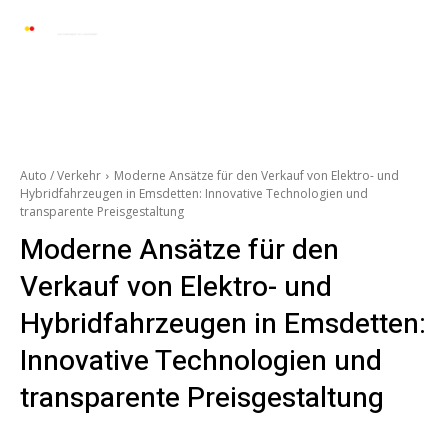
Automarkt News
Allgemein
Auto und 
Auto / Verkehr
Moderne Ansätze für den Verkauf von Elektro- und
Hybridfahrzeugen in Emsdetten: Innovative Technologien und
transparente Preisgestaltung
Moderne Ansätze für den
Verkauf von Elektro- und
Hybridfahrzeugen in Emsdetten:
Innovative Technologien und
transparente Preisgestaltung