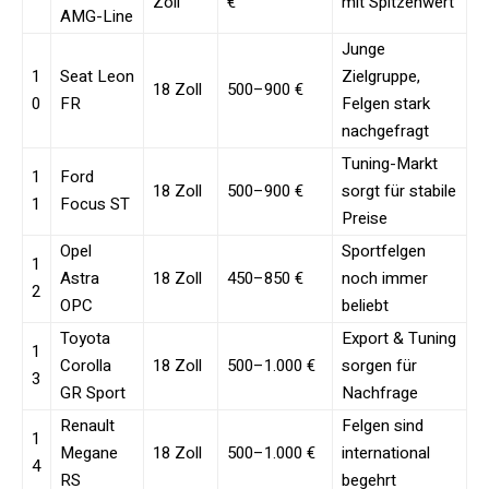
Zoll
€
mit Spitzenwert
AMG-Line
Junge
1
Seat Leon
Zielgruppe,
18 Zoll
500–900 €
0
FR
Felgen stark
nachgefragt
Tuning-Markt
1
Ford
18 Zoll
500–900 €
sorgt für stabile
1
Focus ST
Preise
Opel
Sportfelgen
1
Astra
18 Zoll
450–850 €
noch immer
2
OPC
beliebt
Toyota
Export & Tuning
1
Corolla
18 Zoll
500–1.000 €
sorgen für
3
GR Sport
Nachfrage
Renault
Felgen sind
1
Megane
18 Zoll
500–1.000 €
international
4
RS
begehrt