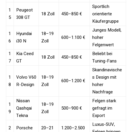
Sportlich
1
Peugeot
18 Zoll
450–850 €
orientierte
5
308 GT
Käufergruppe
Junges Modell,
1
Hyundai
18–19
600–1.100 €
hoher
6
i30 N
Zoll
Felgenwert
1
Kia Ceed
Beliebt bei
18 Zoll
450–850 €
7
GT
Tuning-Fans
Skandinavische
1
Volvo V60
18–19
s Design mit
600–1.200 €
8
R-Design
Zoll
hoher
Nachfrage
Nissan
Felgen stark
1
18–19
Qashqai
500–900 €
gefragt im
9
Zoll
Tekna
Export
Luxus-SUV,
2
Porsche
20–21
1.200–2.500
Felgen bringen