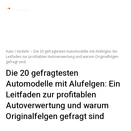
Automarkt News
Allgemein
Auto und 
Auto / Verkehr
Die 20 gefragtesten Automodelle mit Alufelgen: Ein
Leitfaden zur profitablen Autoverwertung und warum Originalfelgen
gefragt sind
Die 20 gefragtesten
Automodelle mit Alufelgen: Ein
Leitfaden zur profitablen
Autoverwertung und warum
Originalfelgen gefragt sind