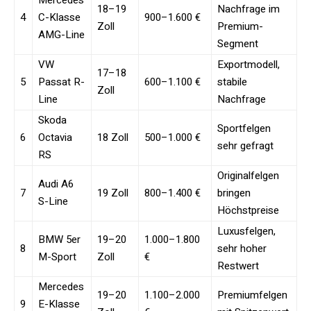
18–19
Nachfrage im
4
C-Klasse
900–1.600 €
Zoll
Premium-
AMG-Line
Segment
VW
Exportmodell,
17–18
5
Passat R-
600–1.100 €
stabile
Zoll
Line
Nachfrage
Skoda
Sportfelgen
6
Octavia
18 Zoll
500–1.000 €
sehr gefragt
RS
Originalfelgen
Audi A6
7
19 Zoll
800–1.400 €
bringen
S-Line
Höchstpreise
Luxusfelgen,
BMW 5er
19–20
1.000–1.800
8
sehr hoher
M-Sport
Zoll
€
Restwert
Mercedes
19–20
1.100–2.000
Premiumfelgen
9
E-Klasse