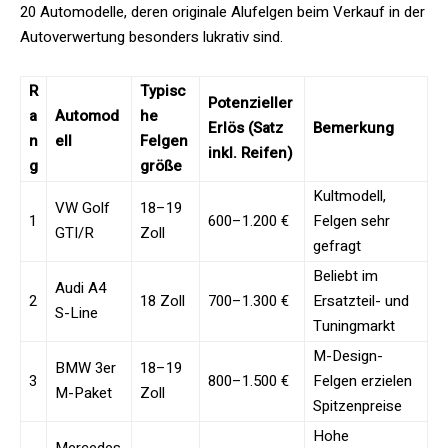
20 Automodelle, deren originale Alufelgen beim Verkauf in der
Autoverwertung besonders lukrativ sind.
R
Typisc
Potenzieller
a
Automod
he
Erlös (Satz
Bemerkung
n
ell
Felgen
inkl. Reifen)
g
größe
Kultmodell,
VW Golf
18–19
1
600–1.200 €
Felgen sehr
GTI/R
Zoll
gefragt
Beliebt im
Audi A4
2
18 Zoll
700–1.300 €
Ersatzteil- und
S-Line
Tuningmarkt
M-Design-
BMW 3er
18–19
3
800–1.500 €
Felgen erzielen
M-Paket
Zoll
Spitzenpreise
Hohe
Mercedes