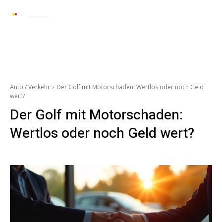
Automarkt News
Allgemein
Auto und 
Auto / Verkehr
Der Golf mit Motorschaden: Wertlos oder noch Geld
wert?
Der Golf mit Motorschaden:
Wertlos oder noch Geld wert?