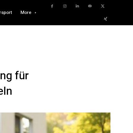
rsport
More
ng für
eln