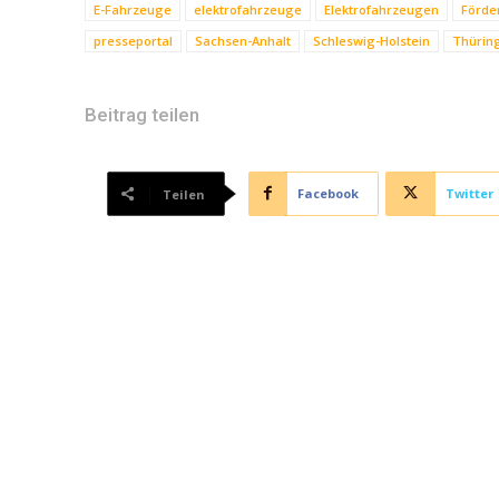
E-Fahrzeuge
elektrofahrzeuge
Elektrofahrzeugen
Förde
presseportal
Sachsen-Anhalt
Schleswig-Holstein
Thürin
Beitrag teilen
Facebook
Twitter
Teilen