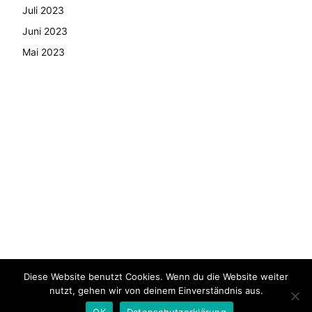
Juli 2023
Juni 2023
Mai 2023
Diese Website benutzt Cookies. Wenn du die Website weiter
© Copyright - 2024 AutoMarktNews.de
nutzt, gehen wir von deinem Einverständnis aus.
AGB
Datenschutzerklärung
FAQ
Kontakt
Impressum
OK
Datenschutzerklärung