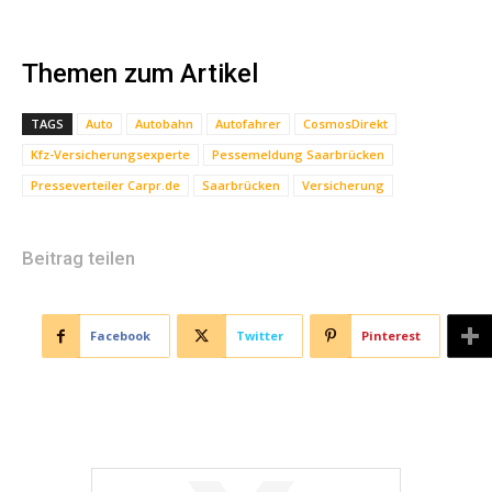
Themen zum Artikel
TAGS
Auto
Autobahn
Autofahrer
CosmosDirekt
Kfz-Versicherungsexperte
Pessemeldung Saarbrücken
Presseverteiler Carpr.de
Saarbrücken
Versicherung
Beitrag teilen
Facebook
Twitter
Pinterest