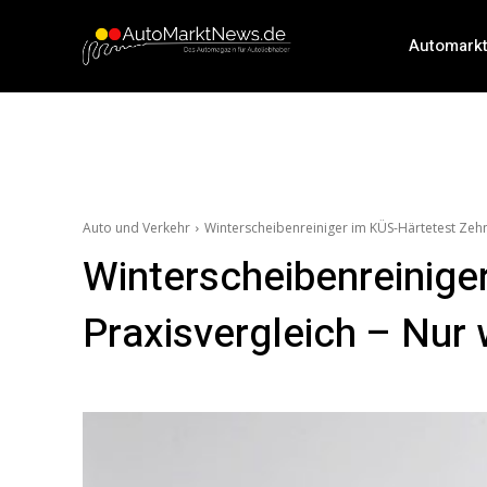
Automark
Auto und Verkehr
Winterscheibenreiniger im KÜS-Härtetest Zehn 
Winterscheibenreinige
Praxisvergleich – Nur 