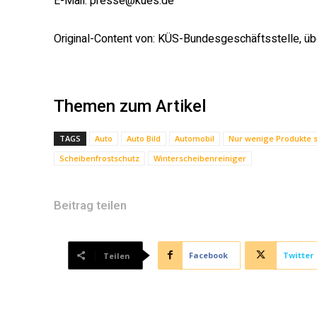
E-Mail: presse@kues.de
Original-Content von: KÜS-Bundesgeschäftsstelle, übe
Themen zum Artikel
TAGS
Auto
Auto Bild
Automobil
Nur wenige Produkte s
Scheibenfrostschutz
Winterscheibenreiniger
Beitrag teilen
Facebook
Twitter
Teilen