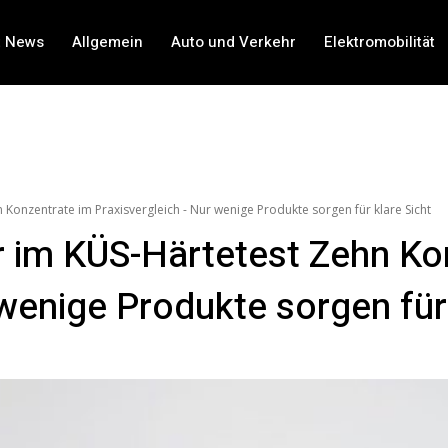
t News
Allgemein
Auto und Verkehr
Elektromobilität
Konzentrate im Praxisvergleich - Nur wenige Produkte sorgen für klare Sicht
r im KÜS-Härtetest Zehn Ko
wenige Produkte sorgen für 