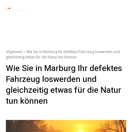
Automarkt News
Allgemein
Auto und 
Allgemein
Wie Sie in Marburg Ihr defektes Fahrzeug loswerden und
gleichzeitig etwas für die Natur tun können
Wie Sie in Marburg Ihr defektes
Fahrzeug loswerden und
gleichzeitig etwas für die Natur
tun können