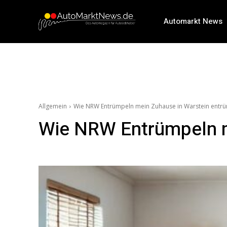
Automarkt News
Allgemein
Wie NRW Entrümpeln mein Zuhause in Warstein entrü
Wie NRW Entrümpeln m