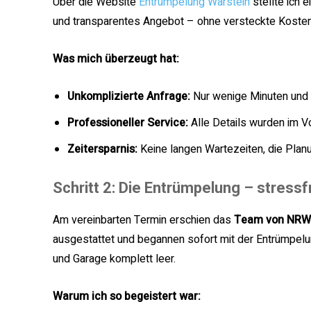
Über die Website
Entrümpelung Warstein
stellte ich e
und transparentes Angebot – ohne versteckte Kosten
Was mich überzeugt hat:
Unkomplizierte Anfrage:
Nur wenige Minuten und s
Professioneller Service:
Alle Details wurden im V
Zeitersparnis:
Keine langen Wartezeiten, die Planu
Schritt 2: Die Entrümpelung – stressfr
Am vereinbarten Termin erschien das
Team von NRW 
ausgestattet und begannen sofort mit der Entrümpelu
und Garage komplett leer.
Warum ich so begeistert war: