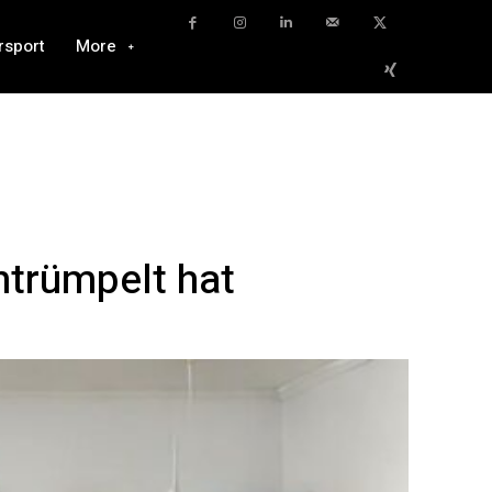
rsport
More
ntrümpelt hat