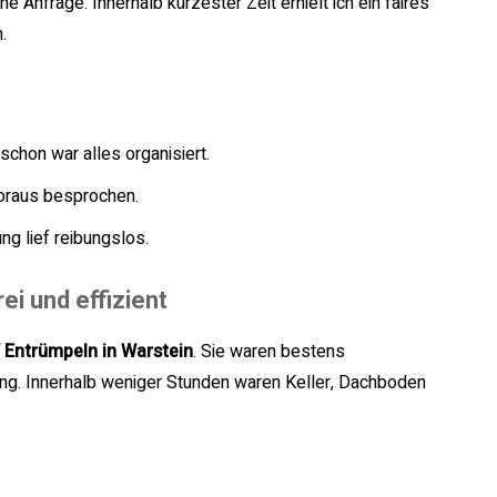
ine Anfrage. Innerhalb kürzester Zeit erhielt ich ein faires
.
chon war alles organisiert.
oraus besprochen.
ng lief reibungslos.
ei und effizient
Entrümpeln in Warstein
. Sie waren bestens
ng. Innerhalb weniger Stunden waren Keller, Dachboden