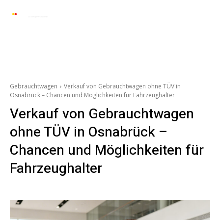
Automarkt News
Allgemein
Auto und 
Gebrauchtwagen
Verkauf von Gebrauchtwagen ohne TÜV in
Osnabrück – Chancen und Möglichkeiten für Fahrzeughalter
Verkauf von Gebrauchtwagen
ohne TÜV in Osnabrück –
Chancen und Möglichkeiten für
Fahrzeughalter