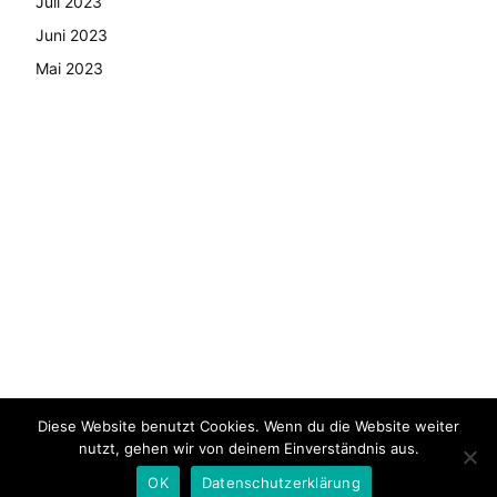
Juli 2023
Juni 2023
Mai 2023
Diese Website benutzt Cookies. Wenn du die Website weiter
© Copyright - 2024 AutoMarktNews.de
nutzt, gehen wir von deinem Einverständnis aus.
AGB
Datenschutzerklärung
FAQ
Kontakt
Impressum
OK
Datenschutzerklärung
Pressemitteilung veröffentlichen
News Archiv