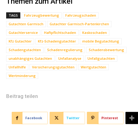
Themen zum Artikel
TAGS
Fahrzeugbewertung
Fahrzeugschaden
Gutachten Garmisch
Gutachter Garmisch-Partenkirchen
Gutachterservice
Haftpflichtschaden
Kaskoschaden
Kfz Gutachter
Kfz-Schadengutachter
mobile Begutachtung
Schadengutachten
Schadenregulierung
Schadensbewertung
unabhängiges Gutachten
Unfallanalyse
Unfallgutachten
Unfallhilfe
Versicherungsgutachten
Wertgutachten
Wertminderung
Beitrag teilen
Facebook
Twitter
Pinterest