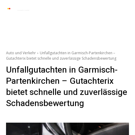
Automarkt News
Allgemein
Auto und 
Auto und Verkehr
Unfallgutachten in Garmisch-Partenkirchen –
Gutachterix bietet schnelle und zuverlässige Schadensbewertung
Unfallgutachten in Garmisch-
Partenkirchen – Gutachterix
bietet schnelle und zuverlässige
Schadensbewertung