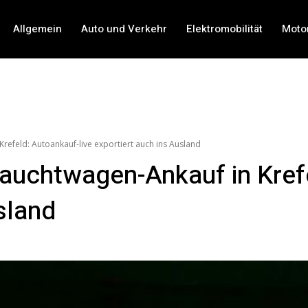
Allgemein
Auto und Verkehr
Elektromobilität
Moto
efeld: Autoankauf-live exportiert auch ins Ausland
auchtwagen-Ankauf in Krefe
sland