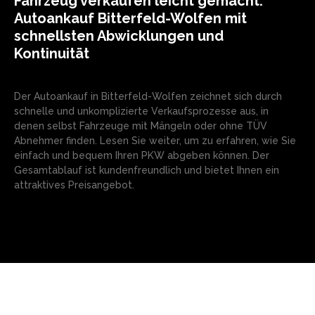
Fahrzeug verkaufen leicht gemacht:
Autoankauf Bitterfeld-Wolfen mit
schnellsten Abwicklungen und
Kontinuität
Der Autoankauf in Bitterfeld-Wolfen zeichnet sich durch
schnelle und unkomplizierte Verkaufsprozesse aus, in
denen selbst Fahrzeuge mit Mängeln oder ohne TÜV
Abnehmer finden. Lesen Sie weiter, um zu erfahren, wie Sie
einfach und bequem Ihren PKW abgeben können. Der
Gesamtablauf ist kundenfreundlich und bietet Ihnen ein
attraktives Preisangebot.