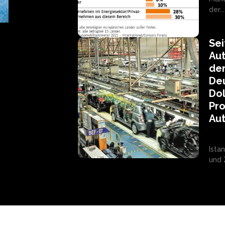
der...
Sei
Aut
der
Deu
Dol
Pro
Aut
Ista
und Z