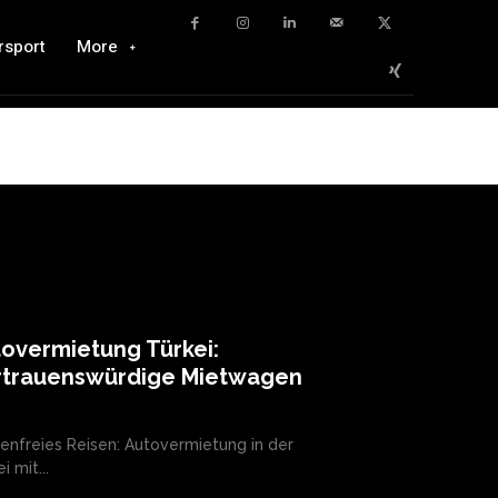
rsport
More
overmietung Türkei:
rtrauenswürdige Mietwagen
enfreies Reisen: Autovermietung in der
i mit...