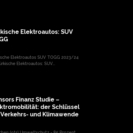
kische Elektroautos: SUV
GG
ische Elektroautos SUV TOGG 2023/24
Türkische Elektroautos: SUV...
sors Finanz Studie –
ktromobilität: der Schlüssel
r Verkehrs- und Klimawende
hen (ots) Umweltschutz - 85 Prozent