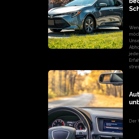
be
Sc
Wenn
möch
Unse
Abho
jede
Erfa
stre
Aut
unb
Der 