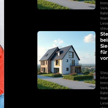
Immo
Verk
Rahm
fina
Lese
steu
St
bei
Sie
für
von
Steu
Info
Immo
Verk
Rahm
fina
Lese