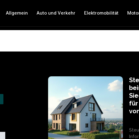
Allgemein
Auto und Verkehr
Elektromobilität
Moto
St
bei
Sie
für
von
Steu
Info