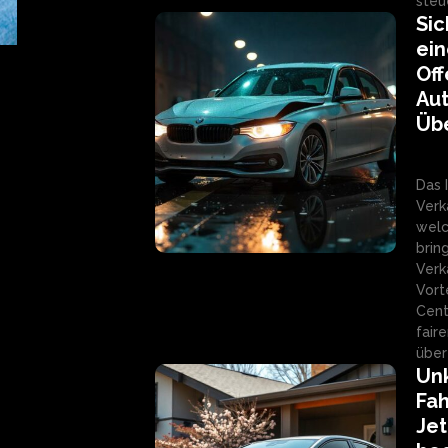
steu
Sic
ein
Off
Aut
Übe
Das 
Verk
welc
brin
Verk
Vort
Cent
fair
über
Unk
Fah
Jet