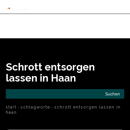
Automarkt News
Allgemein
Auto und 
Schrott entsorgen
lassen in Haan
Suchen
start
schlagworte
schrott entsorgen lassen in
haan