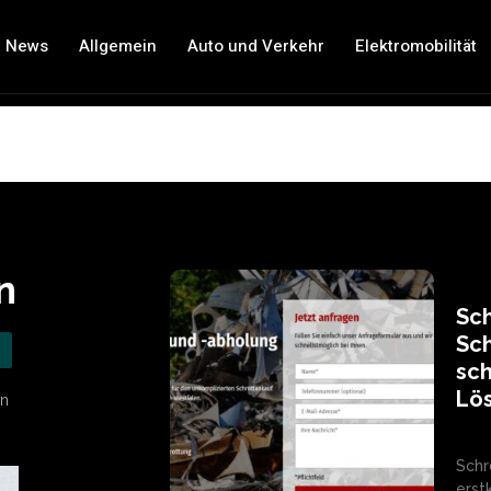
t News
Allgemein
Auto und Verkehr
Elektromobilität
n
Sch
Sch
sch
Lö
en
Schr
erst