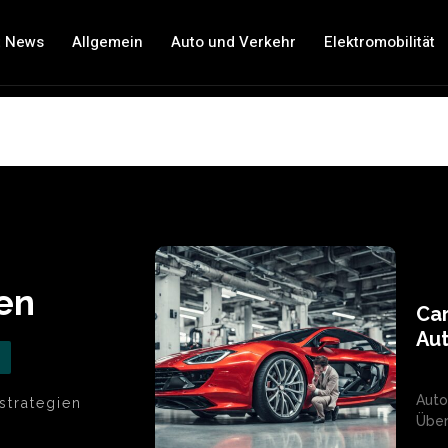
t News
Allgemein
Auto und Verkehr
Elektromobilität
en
Ca
Aut
Auto
strategien
Über