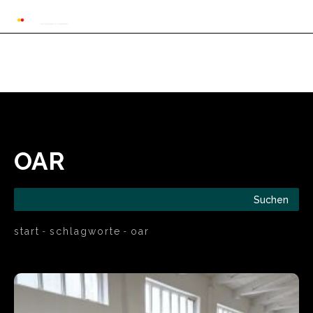
Automarkt News
Allgemein
Auto und 
OAR
Suchen
start
schlagworte
oar