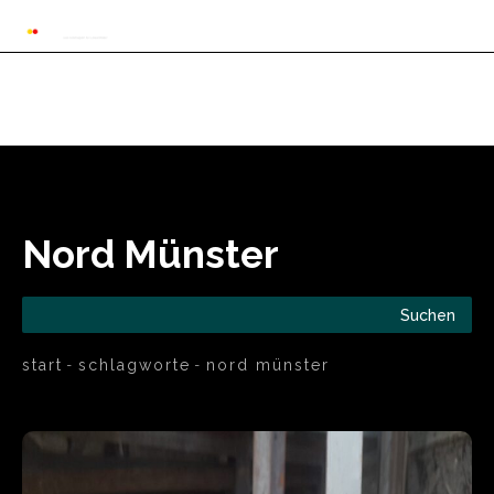
Automarkt News
Allgemein
Auto und 
Nord Münster
Suchen
start
schlagworte
nord münster