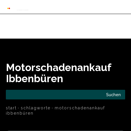
Automarkt News
Allgemein
Auto und 
Motorschadenankauf
Ibbenbüren
Suchen
start
schlagworte
motorschadenankauf
ibbenbüren