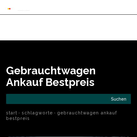
Automarkt News
Allgemein
Auto und 
Gebrauchtwagen
Ankauf Bestpreis
Suchen
start
schlagworte
gebrauchtwagen ankauf
bestpreis