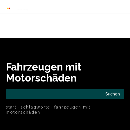
Automarkt News
Allgemein
Auto und 
Fahrzeugen mit
Motorschäden
Suchen
start
schlagworte
fahrzeugen mit
motorschäden