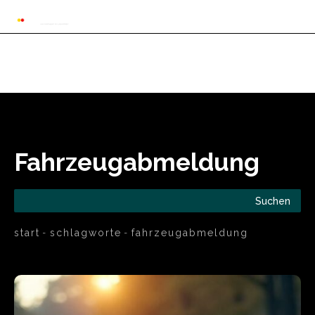
Automarkt News
Allgemein
Auto und 
Fahrzeugabmeldung
Suchen
start
schlagworte
fahrzeugabmeldung