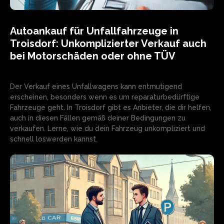
Autoankauf für Unfallfahrzeuge in
Troisdorf: Unkomplizierter Verkauf auch
bei Motorschäden oder ohne TÜV
Der Verkauf eines Unfallwagens kann entmutigend
erscheinen, besonders wenn es um reparaturbedürftige
Fahrzeuge geht. In Troisdorf gibt es Anbieter, die dir helfen,
auch in diesen Fällen gemäß deiner Bedingungen zu
verkaufen. Lerne, wie du dein Fahrzeug unkompliziert und
schnell loswerden kannst.