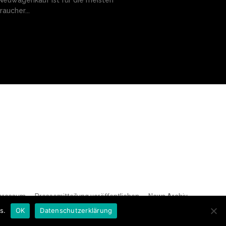
raucher...
pressum
Pressemitteilung veröffentlichen
News Archiv
s.
OK
Datenschutzerklärung