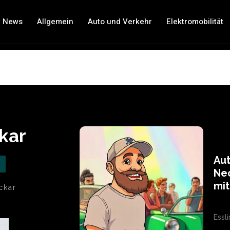
t News
Allgemein
Auto und Verkehr
Elektromobilität
kar
Aut
Nec
mit
ckar
Essl