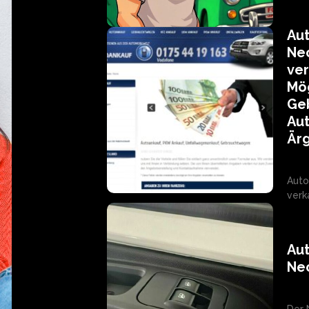
Au
Nec
ver
Mög
Ge
Aut
Ärg
Autoa
verka
Aut
Nec
Der 