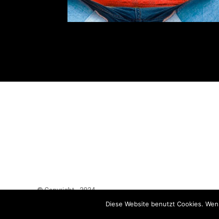
© Copyright - 2024
AutoMarktNews.de
Diese Website benutzt Cookies. Wenn