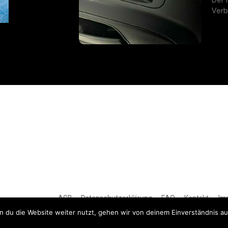
Verb
AGB
Datenschutzerklärung
FAQ
Kontakt
Im
 du die Website weiter nutzt, gehen wir von deinem Einverständnis au