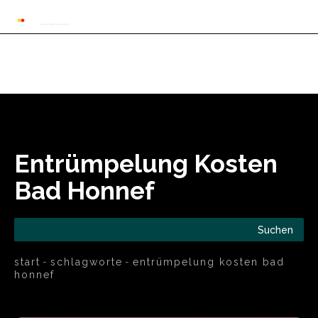
Automarkt News
Allgemein
Auto und 
Entrümpelung Kosten
Bad Honnef
Suchen
start
schlagworte
entrümpelung kosten bad
honnef