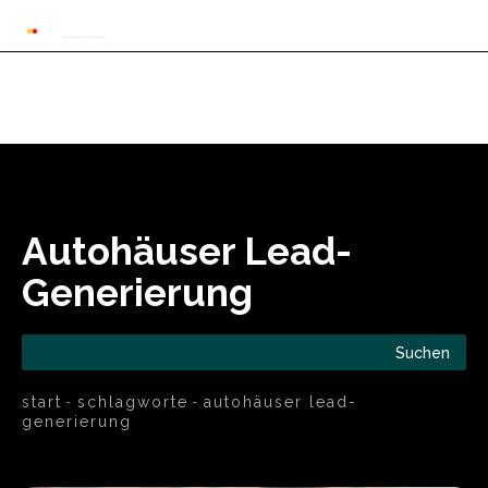
Automarkt News
Allgemein
Auto und 
Autohäuser Lead-
Generierung
Suchen
start
schlagworte
autohäuser lead-
generierung